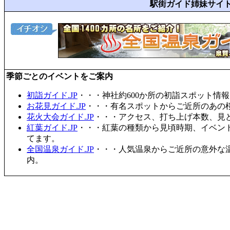
駅街ガイド姉妹サイ
季節ごとのイベントをご案内
初詣ガイド.JP
・・・神社約600か所の初詣スポット情
お花見ガイド.JP
・・・有名スポットからご近所のあの桜
花火大会ガイド.JP
・・・アクセス、打ち上げ本数、見
紅葉ガイド.JP
・・・紅葉の種類から見頃時期、イベン
てます。
全国温泉ガイド.JP
・・・人気温泉からご近所の意外な
内。