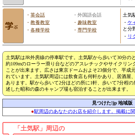
・
英会話
・外国語会話
土気
・
教養教室
・
趣味教室
・
ケ
と分
・
各種学校
・
専門学校
・
リ
土気駅はJR外房線の停車駅です。土気駅から歩いて30分
約109mのローラー滑り台などのアスレチックやサイクリ
ことが出来ます。広さは東京ドームおよそ23個分で、平成元
れています。土気駅周辺には飲食店も何軒かあり、居酒屋
あります。駅から歩いて2分ほどの所に1軒、歩いて7分程の
述した昭和の森のキャンプ場も宿泊することが出来ます。
見つけた!jp 地域版
●
駅周辺のあなたのお店を紹介します。掲載に
「土気駅」周辺の