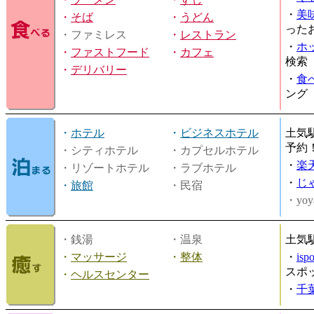
・
美
・
そば
・
うどん
った
・ファミレス
・
レストラン
・
ホ
・
ファストフード
・
カフェ
検索
・
デリバリー
・
食
ング
・
ホテル
・
ビジネスホテル
土気
予約
・シティホテル
・カプセルホテル
・
楽
・リゾートホテル
・ラブホテル
・
じ
・
旅館
・民宿
・yoy
・銭湯
・温泉
土気
・
マッサージ
・
整体
・
is
スポ
・
ヘルスセンター
・
千