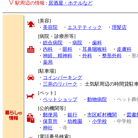
駅周辺の情報
:
居酒屋・ホテルなど
[美容]
・
美容院
・
エステティック
・
理髪店
[病院・診療所等]
・
総合病院
・
病院
・
歯科
・
内科
・
眼科
・
耳鼻咽喉科
・
皮膚科
・
神経、精神科
・
外科
・
整形外科
・形
・
薬局
[駐車場]
・
コインパーキング
・
三井のリパーク
： 土気駅周辺の時間貸駐
[ペット]
・
ペットショップ
・
動物病院
・ペット葬
[公的機関等]
・
郵便局
・
銀行
・
市区町村機関
・
図書
・
保育所
・
幼稚園
・
小学校
・中学校
・
神社
・寺
[電話番号検索]