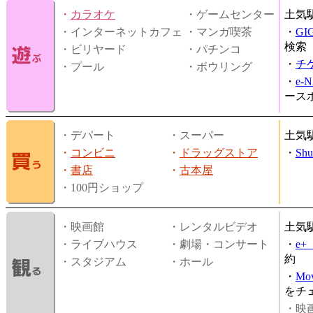
・
カラオケ
・ゲームセンター
土気
・インターネットカフェ
・マンガ喫茶
・
GI
検索
・ビリヤード
・パチンコ
・
チ
・プール
・ボウリング
・
e-
ース
・デパート
・スーパー
土気
・
コンビニ
・
ドラッグストア
・
Shu
・
書店
・
古本屋
・100円ショップ
・映画館
・レンタルビデオ
土気
・ライブハウス
・劇場・コンサート
・
e
約
・スタジアム
・ホール
・
Mov
をチ
・映画