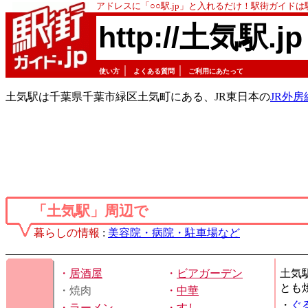
アドレスに「○○駅.jp」と入れるだけ！駅街ガイド
http://土気駅.jp
｜
｜
使い方
よくある質問
ご利用にあたって
土気駅は千葉県千葉市緑区土気町にある、JR東日本の
JR外房
「土気駅」周辺で
暮らしの情報
:
美容院・病院・駐車場など
・
居酒屋
・
ビアガーデン
土気
とも
・焼肉
・
中華
・
ぐ
・
ラーメン
・
すし